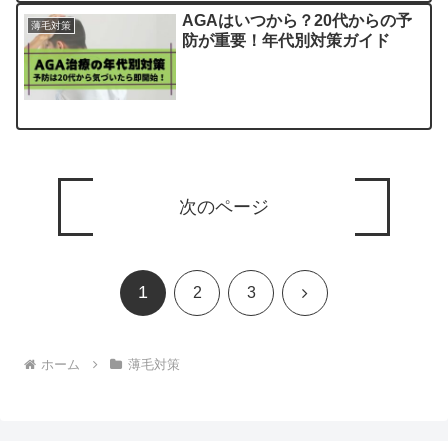
AGAはいつから？20代からの予
薄毛対策
防が重要！年代別対策ガイド
次のページ
1
次
2
3
へ
ホーム
薄毛対策