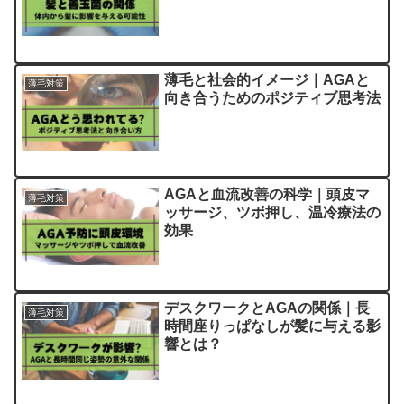
薄毛と社会的イメージ｜AGAと
薄毛対策
向き合うためのポジティブ思考法
AGAと血流改善の科学｜頭皮マ
薄毛対策
ッサージ、ツボ押し、温冷療法の
効果
デスクワークとAGAの関係｜長
薄毛対策
時間座りっぱなしが髪に与える影
響とは？