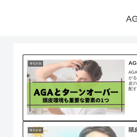
A
A
薄毛対策
AG
が
皮の
配す
頭
薄毛対策