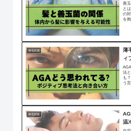
善玉
とは
の対
を抱
薄
薄毛対策
ィ
AG
法
も？
う言
A
薄毛対策
温
自