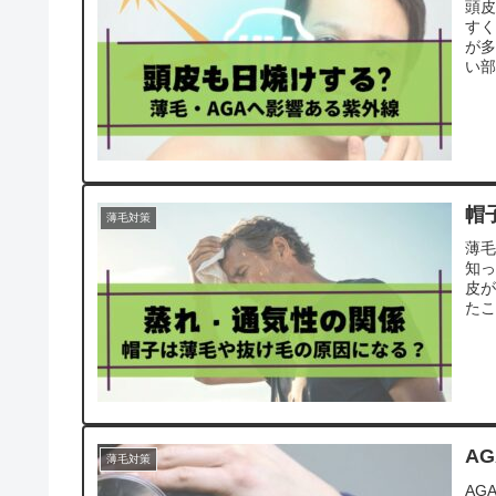
頭皮
す
が
い部
帽
薄毛対策
薄毛
知
皮が
たこ
A
薄毛対策
AG