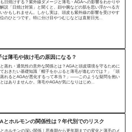
も日焼けする？紫外線ダメージと薄毛・AGAへの影響をわかりや
く解説「日焼け対策」と聞くと、顔や腕などの肌を思い浮かべる方
多いかもしれません。しかし実は、頭皮も紫外線の影響を受けやす
位のひとつです。特に分け目やつむじなどは直射日光...
子は薄毛や抜け毛の原因になる？
と蒸れ・通気性の意外な関係とは？AGAと頭皮環境を守るために
っておきたい基礎知識「帽子をかぶると薄毛が進むのでは？」「頭
蒸れるとAGAが悪化するって本当？」――このような疑問を抱い
とはありませんか。薄毛やAGAが気になりはじめ...
GAとホルモンの関係性は？年代別でのリスク
Aとホルモンの深い関係｜思春期から更年期までの変化と薄毛のメ