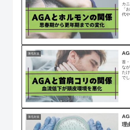
カ
「お
代や
A
薄毛対策
首・
な
た
でし
A
薄毛対策
理