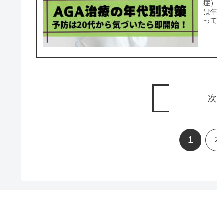
症）
は
って
次
1