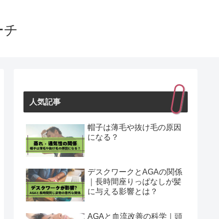
ーチ
人気記事
帽子は薄毛や抜け毛の原因
になる？
デスクワークとAGAの関係
｜長時間座りっぱなしが髪
に与える影響とは？
AGAと血流改善の科学｜頭