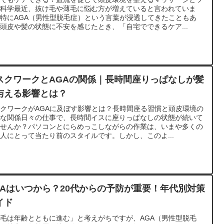
の科学最近、抜け毛や薄毛に悩む方が増えていると言われていま
特にAGA（男性型脱毛症）という言葉が浸透してきたこともあ
頭皮や髪の状態に不安を感じたとき、「自宅でできるケア...
スクワークとAGAの関係｜長時間座りっぱなしが髪
与える影響とは？
クワークがAGAに及ぼす影響とは？長時間座る習慣と頭皮環境の
外な関係日々の仕事で、長時間イスに座りっぱなしの状態が続いて
ませんか？パソコンとにらめっこしながらの作業は、いまや多くの
人にとって当たり前のスタイルです。しかし、このよ...
GAはいつから？20代からの予防が重要！年代別対策
イド
毛は年齢とともに進む」と考えがちですが、AGA（男性型脱毛