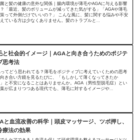
菌と髪の健康の意外な関係｜腸内環境が薄毛やAGAに与える影響
？「最近、髪のボリュームが減ってきた気がする」「AGAや薄毛
策って外側だけでいいの？」 こんな風に、髪に関する悩みや不安
えている方は少なくありません。髪のトラブルと...
毛と社会的イメージ｜AGAと向き合うためのポジテ
ブ思考法
Aってどう思われてる？薄毛をポジティブに考えていくための思考
と向き合い方鏡を見るたびに、「もしかして薄くなってきたか
」と不安になることはありませんか。AGA（男性型脱毛症）とい
葉が広まりつつある現代でも、薄毛に対するイメージや...
GAと血流改善の科学｜頭皮マッサージ、ツボ押し、
冷療法の効果
宅でもケアできる！血流を促して頭皮環境を整えるマッサージとツ