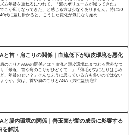
ニズム年齢を重ねるにつれて、「髪のボリュームが減ってきた」
でこが広くなってきた」と感じる方は少なくありません。特に30
40代に差し掛かると、こうした変化が気になり始め...
GAと首・肩こりの関係｜血流低下が頭皮環境を悪化
肩のこりとAGAの関係とは？血流と頭皮環境にまつわる意外なつ
がり「最近、首や肩のこりがひどくて…」「薄毛が気になりはじめ
けど、年齢のせい？」そんなふうに思っている方も多いのではない
ょうか。実は、首や肩のこりとAGA（男性型脱毛症...
GAと腸内環境の関係｜善玉菌が髪の成長に影響する
由を解説