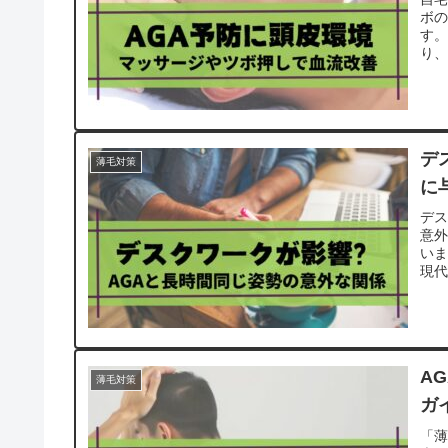
ボ
す。
り、
デ
薄毛対策
に
デス
意
い
現代
A
薄毛対策
ガ
「薄