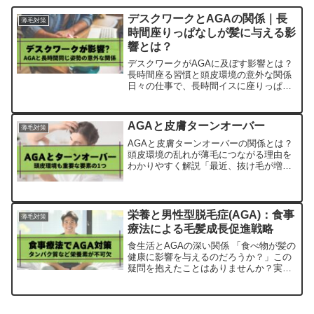
デスクワークとAGAの関係｜長
薄毛対策
時間座りっぱなしが髪に与える影
響とは？
デスクワークがAGAに及ぼす影響とは？
長時間座る習慣と頭皮環境の意外な関係
日々の仕事で、長時間イスに座りっぱな
しの状態が続いていませんか？パソコン
とにらめっこしながらの作業は、いまや
多くの現代人にとって当たり前のスタイ
AGAと皮膚ターンオーバー
薄毛対策
ルです。しかし、このよ...
AGAと皮膚ターンオーバーの関係とは？
頭皮環境の乱れが薄毛につながる理由を
わかりやすく解説「最近、抜け毛が増え
た気がする」「頭皮の乾燥やフケが気に
なる」と感じたとき、AGAや薄毛との関
係を心配する方は少なくありません。髪
そのものに注目しがち...
栄養と男性型脱毛症(AGA)：食事
薄毛対策
療法による毛髪成長促進戦略
食生活とAGAの深い関係 「食べ物が髪の
健康に影響を与えるのだろうか？」この
疑問を抱えたことはありませんか？実
は、日々の食生活は、AGA（男性型脱毛
症）の進行に深く関わっています。髪の
健康を保つために必要な栄養素を十分に
摂取していなければ、...