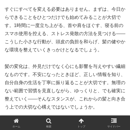
すぐにすべてを変える必要はありません。まずは、今日か
らできることをひとつだけでも始めてみることが大切で
す。1時間に一度立ち上がる、首や肩をほぐす、寝る前の
スマホ使用を控える、ストレス発散の方法を見つける——
こうした小さな行動が、頭皮の負担を和らげ、髪の健やか
な環境を整えていくきっかけとなるでしょう。
髪の変化は、外見だけでなく心にも影響を与えやすい繊細
なものです。不安になったときほど、正しい情報を知り、
自分自身の生活を丁寧に振り返ることが大切です。無理の
ない範囲で習慣を見直しながら、ゆっくりと、でも確実に
整えていく——そんなスタンスが、これからの髪と向き合
う上での大切な心構えではないでしょうか。
本記事が、日々の生活の中にある「気づき」のきっかけと
ホーム
検索
トップ
サイドバー